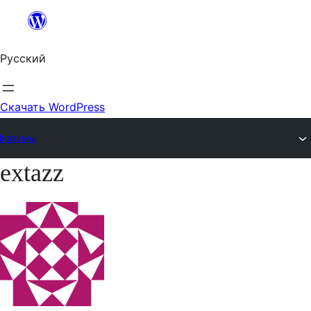
Перейти
к
Русский
содержимому
Скачать WordPress
Форумы
extazz
Перейти
к
содержимому