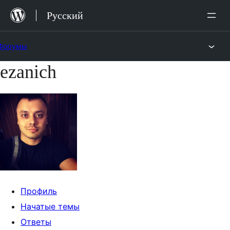
Перейти
Русский
к
содержимому
Форумы
ezanich
Перейти
к
содержимому
Профиль
Начатые темы
Ответы