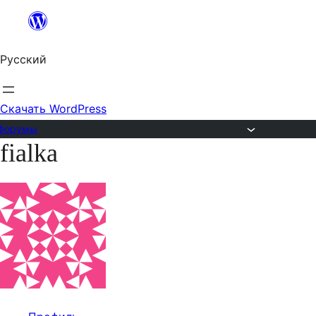
Перейти
к
Русский
содержимому
Скачать WordPress
Форумы
fialka
Перейти
к
содержимому