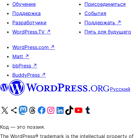
Обучение
Присоединиться
Поддержка
События
Разработчики
Поддержать
↗
WordPress.TV
↗
Пять для будущего
WordPress.com
↗
Matt
↗
bbPress
↗
BuddyPress
↗
Русский
Посетите нас в X (ранее Twitter)
Посетите нашу учётную запись в Bluesky
Посетите нашу ленту в Mastodon
Посетите нашу учётную запись в Threads
Посетите нашу страницу на Facebook
Посетите наш Instagram
Посетите нашу страницу в LinkedIn
Посетите нашу учётную запись в TikTok
Посетите наш канал YouTube
Посетите нашу учётную запись в Tumblr
Код — это поэзия.
The WordPress® trademark is the intellectual property of