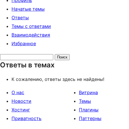
Профиль
Начатые темы
Ответы
Темы с ответами
Взаимодействия
Избранное
Поиск
Ответы в темах
ответов:
К сожалению, ответы здесь не найдены!
О нас
Витрина
Новости
Темы
Хостинг
Плагины
Приватность
Паттерны