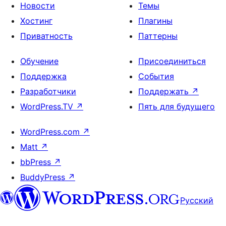
Новости
Темы
Хостинг
Плагины
Приватность
Паттерны
Обучение
Присоединиться
Поддержка
События
Разработчики
Поддержать
↗
WordPress.TV
↗
Пять для будущего
WordPress.com
↗
Matt
↗
bbPress
↗
BuddyPress
↗
Русский