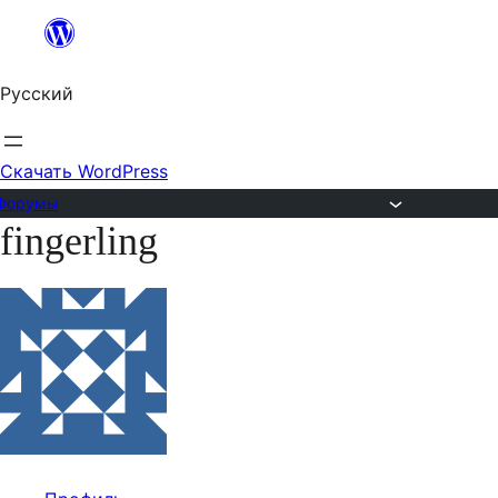
Перейти
к
Русский
содержимому
Скачать WordPress
Форумы
fingerling
Перейти
к
содержимому