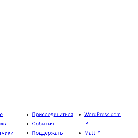
е
Присоединиться
WordPress.com
жка
События
↗
тчики
Поддержать
Matt
↗