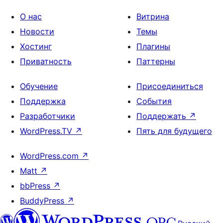
О нас
Витрина
Новости
Темы
Хостинг
Плагины
Приватность
Паттерны
Обучение
Присоединиться
Поддержка
События
Разработчики
Поддержать
↗
WordPress.TV
↗
Пять для будущего
WordPress.com
↗
Matt
↗
bbPress
↗
BuddyPress
↗