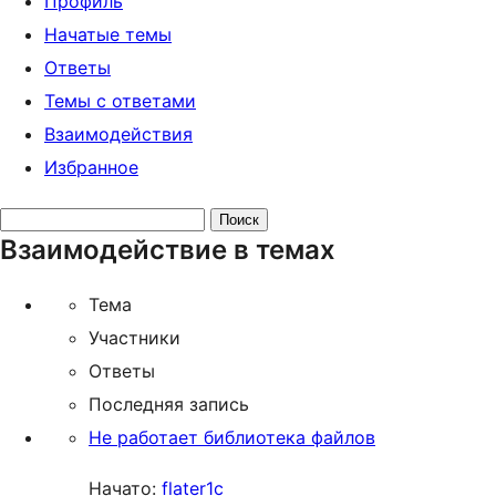
Профиль
Начатые темы
Ответы
Темы с ответами
Взаимодействия
Избранное
Поиск
Взаимодействие в темах
тем:
Тема
Участники
Ответы
Последняя запись
Не работает библиотека файлов
Начато:
flater1c