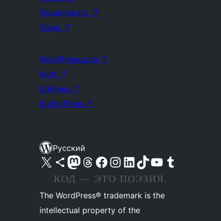
Поддержать
↗
Swag
↗
WordPress.com
↗
Matt
↗
bbPress
↗
BuddyPress
↗
Русский
Посетите нас в X (ранее Twitter)
Посетите нашу учётную запись в Bluesky
Посетите нашу ленту в Mastodon
Посетите нашу учётную запись в Threads
Посетите нашу страницу на Facebook
Посетите наш Instagram
Посетите нашу страницу в LinkedIn
Посетите нашу учётную запись в TikTok
Посетите наш канал YouTube
Посетите нашу учётную запись в Tumblr
КОД — ЭТО ПОЭЗИЯ.
The WordPress® trademark is the
intellectual property of the