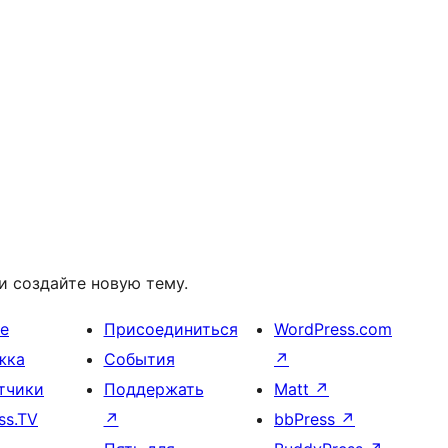
и создайте новую тему.
е
Присоединиться
WordPress.com
жка
События
↗
тчики
Поддержать
Matt
↗
ss.TV
↗
bbPress
↗