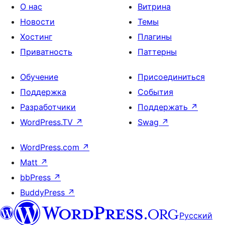
О нас
Витрина
Новости
Темы
Хостинг
Плагины
Приватность
Паттерны
Обучение
Присоединиться
Поддержка
События
Разработчики
Поддержать
↗
WordPress.TV
↗
Swag
↗
WordPress.com
↗
Matt
↗
bbPress
↗
BuddyPress
↗
Русский