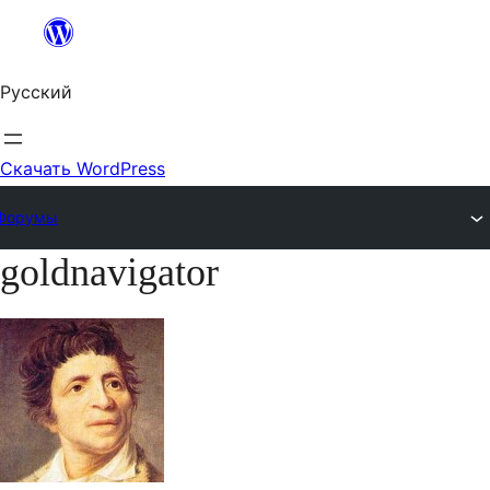
Перейти
к
Русский
содержимому
Скачать WordPress
Форумы
goldnavigator
Перейти
к
содержимому