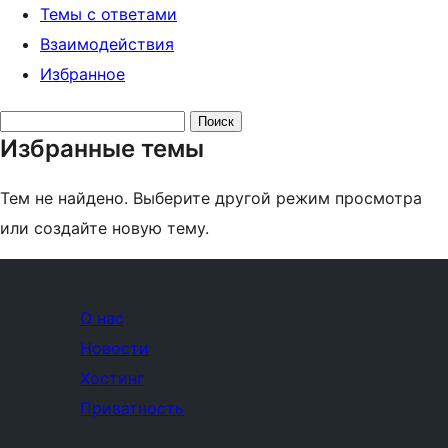
Темы с ответами
Взаимодействия
Избранное
Поиск
Избранные темы
тем:
Тем не найдено. Выберите другой режим просмотра
или создайте новую тему.
О нас
Новости
Хостинг
Приватность