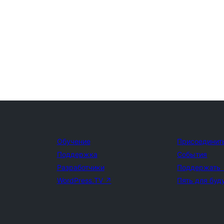
Обучение
Присоединит
Поддержка
События
Разработчики
Поддержать
WordPress.TV
↗
Пять для буд