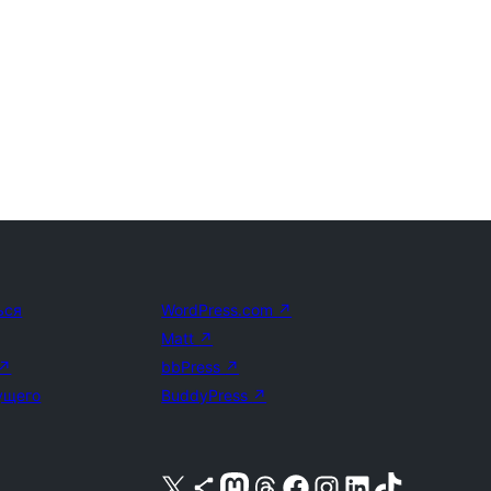
ься
WordPress.com
↗
Matt
↗
↗
bbPress
↗
ущего
BuddyPress
↗
Посетите нас в X (ранее Twitter)
Посетите нашу учётную запись в Bluesky
Посетите нашу ленту в Mastodon
Посетите нашу учётную запись в Threads
Посетите нашу страницу на Facebook
Посетите наш Instagram
Посетите нашу страницу в LinkedIn
Посетите нашу учётную запись в TikTok