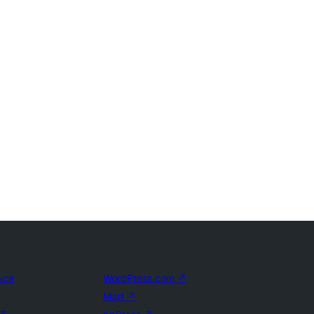
ься
WordPress.com
↗
Matt
↗