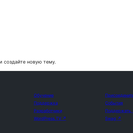
и создайте новую тему.
Обучение
Присоединит
Поддержка
События
Разработчики
Поддержать
WordPress.TV
↗
Swag
↗