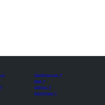
ься
WordPress.com
↗
Matt
↗
↗
bbPress
↗
BuddyPress
↗