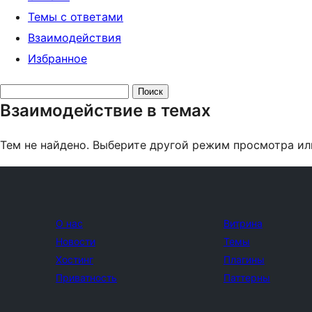
Темы с ответами
Взаимодействия
Избранное
Поиск
Взаимодействие в темах
тем:
Тем не найдено. Выберите другой режим просмотра ил
О нас
Витрина
Новости
Темы
Хостинг
Плагины
Приватность
Паттерны