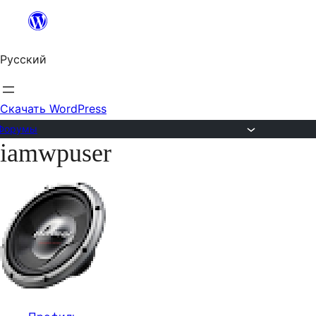
Перейти
к
Русский
содержимому
Скачать WordPress
Форумы
iamwpuser
Перейти
к
содержимому