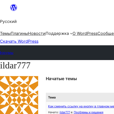
Перейти
к
Русский
содержимому
Темы
Плагины
Новости
Поддержка
О WordPress
Сообще
Скачать WordPress
Форумы
ildar777
Перейти
к
Начатые темы
содержимому
Тема
Как сменить ссылку на кнопку в главном м
Начато:
ildar777
в:
Проблемы и решения