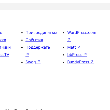
е
Присоединиться
WordPress.com
жка
События
↗
тчики
Поддержать
Matt
↗
ss.TV
↗
bbPress
↗
Swag
↗
BuddyPress
↗