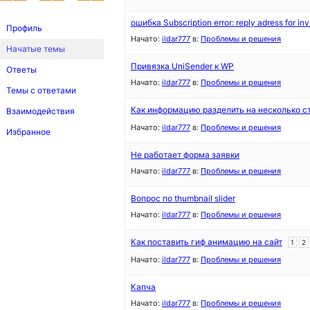
ошибка Subscription error: reply adress for inv
Профиль
Начато:
ildar777
в:
Проблемы и решения
Начатые темы
Привязка UniSender к WP
Ответы
Начато:
ildar777
в:
Проблемы и решения
Темы с ответами
Как информацию разделить на несколько с
Взаимодействия
Начато:
ildar777
в:
Проблемы и решения
Избранное
Не работает форма заявки
Начато:
ildar777
в:
Проблемы и решения
Вопрос по thumbnail slider
Начато:
ildar777
в:
Проблемы и решения
Как поставить гиф анимацию на сайт
1
2
Начато:
ildar777
в:
Проблемы и решения
Капча
Начато:
ildar777
в:
Проблемы и решения