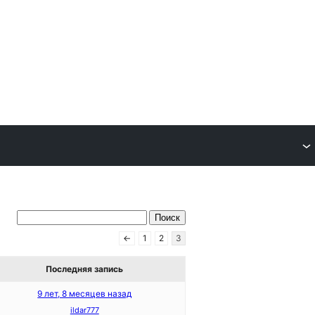
←
1
2
3
Последняя запись
9 лет, 8 месяцев назад
ildar777