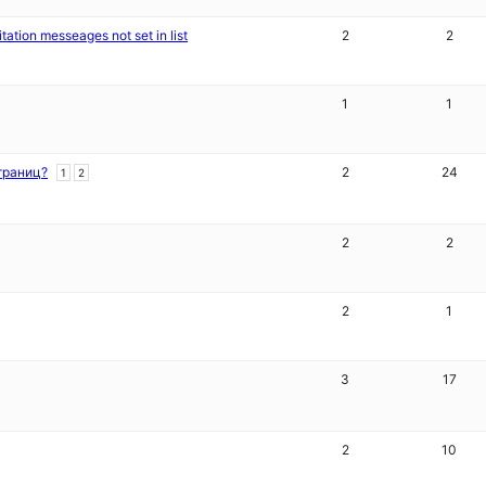
itation messeages not set in list
2
2
1
1
траниц?
2
24
1
2
2
2
2
1
3
17
2
10