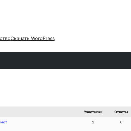
ство
Скачать WordPress
Участники
Ответы
еню?
2
6