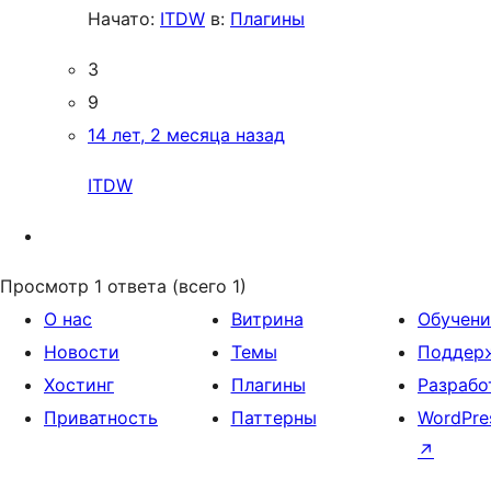
Начато:
ITDW
в:
Плагины
3
9
14 лет, 2 месяца назад
ITDW
Просмотр 1 ответа (всего 1)
О нас
Витрина
Обучени
Новости
Темы
Поддер
Хостинг
Плагины
Разрабо
Приватность
Паттерны
WordPre
↗