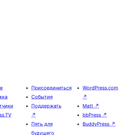
е
Присоединиться
WordPress.com
жка
События
↗
тчики
Поддержать
Matt
↗
ss.TV
↗
bbPress
↗
Пять для
BuddyPress
↗
будущего