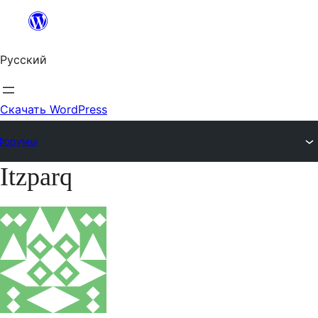
Перейти
к
Русский
содержимому
Скачать WordPress
Форумы
Itzparq
Перейти
к
содержимому