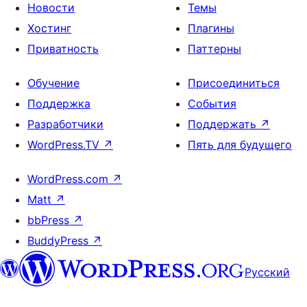
Новости
Темы
Хостинг
Плагины
Приватность
Паттерны
Обучение
Присоединиться
Поддержка
События
Разработчики
Поддержать
↗
WordPress.TV
↗
Пять для будущего
WordPress.com
↗
Matt
↗
bbPress
↗
BuddyPress
↗
Русский