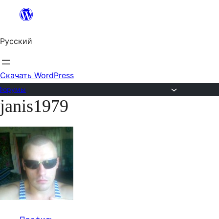
Перейти
к
Русский
содержимому
Скачать WordPress
Форумы
janis1979
Перейти
к
содержимому