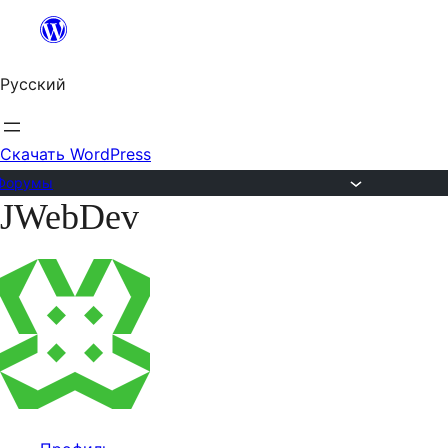
Перейти
к
Русский
содержимому
Скачать WordPress
Форумы
JWebDev
Перейти
к
содержимому