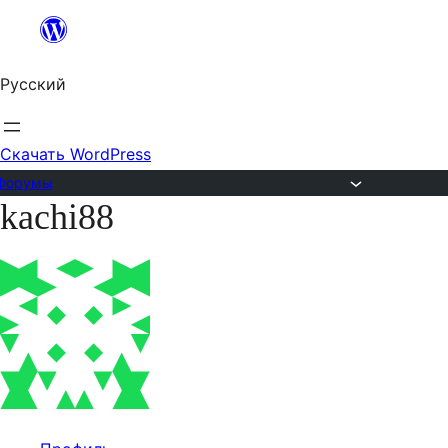
Перейти
к
Русский
содержимому
Скачать WordPress
Форумы
kachi88
Перейти
к
содержимому