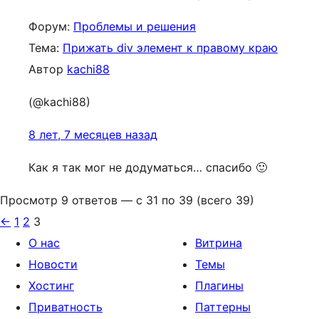
Форум:
Проблемы и решения
Тема:
Прижать div элемент к правому краю
Автор
kachi88
(@kachi88)
8 лет, 7 месяцев назад
Как я так мог не додуматься… спасибо 🙂
Просмотр 9 ответов — с 31 по 39 (всего 39)
←
1
2
3
О нас
Витрина
Новости
Темы
Хостинг
Плагины
Приватность
Паттерны