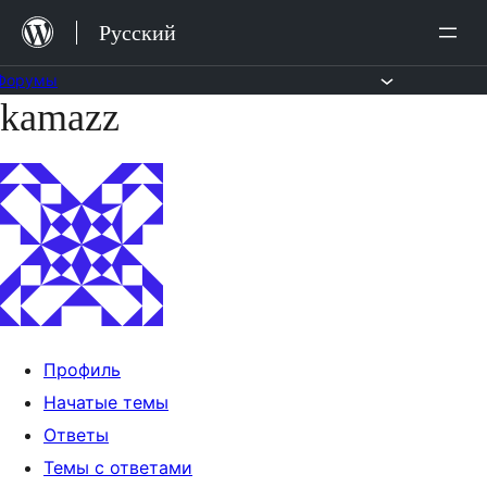
Перейти
Русский
к
содержимому
Форумы
kamazz
Перейти
к
содержимому
Профиль
Начатые темы
Ответы
Темы с ответами