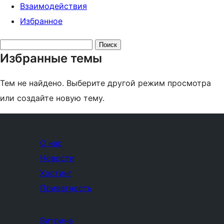
Взаимодействия
Избранное
Поиск
Избранные темы
тем:
Тем не найдено. Выберите другой режим просмотра
или создайте новую тему.
О нас
Новости
Хостинг
Приватность
Витрина