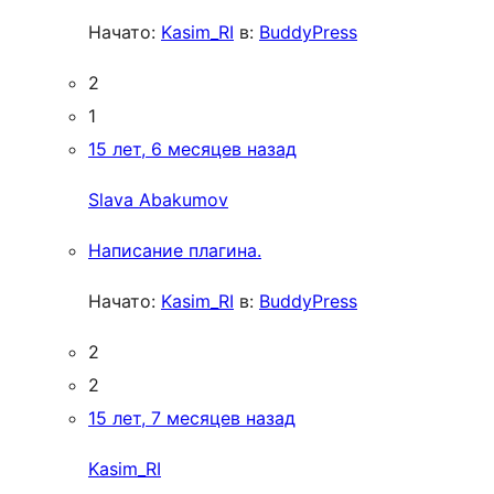
Начато:
Kasim_RI
в:
BuddyPress
2
1
15 лет, 6 месяцев назад
Slava Abakumov
Написание плагина.
Начато:
Kasim_RI
в:
BuddyPress
2
2
15 лет, 7 месяцев назад
Kasim_RI