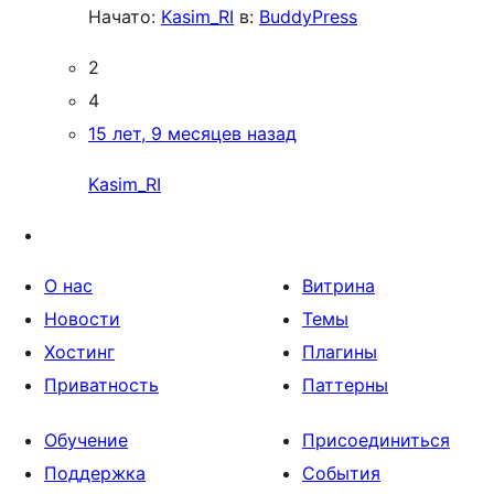
Начато:
Kasim_RI
в:
BuddyPress
2
4
15 лет, 9 месяцев назад
Kasim_RI
О нас
Витрина
Новости
Темы
Хостинг
Плагины
Приватность
Паттерны
Обучение
Присоединиться
Поддержка
События