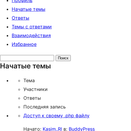
Профиль
Начатые темы
Ответы
Темы с ответами
Взаимодействия
Избранное
Поиск
Начатые темы
тем:
Тема
Участники
Ответы
Последняя запись
Доступ к своему .php файлу
Начато:
Kasim_RI
в:
BuddyPress