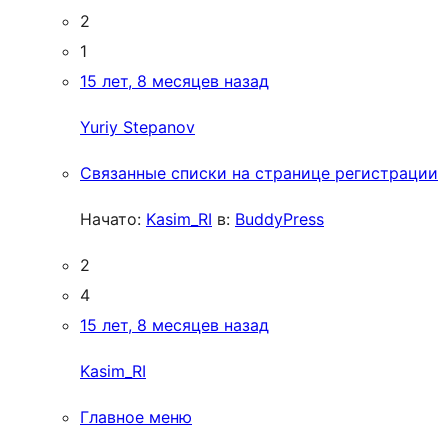
2
1
15 лет, 8 месяцев назад
Yuriy Stepanov
Связанные списки на странице регистрации
Начато:
Kasim_RI
в:
BuddyPress
2
4
15 лет, 8 месяцев назад
Kasim_RI
Главное меню