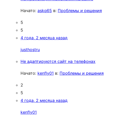
Начато:
askq65
в:
Проблемы и решения
5
5
4 года, 2 месяца назад
justhostru
Не адаптируются сайт на телефонах
Начато:
kenfly01
в:
Проблемы и решения
2
5
4 года, 2 месяца назад
kenfly01