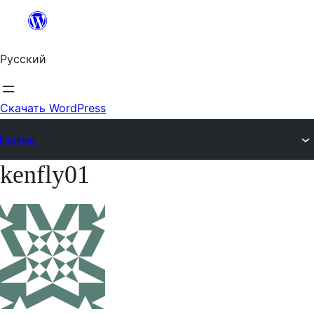
Перейти
к
Русский
содержимому
Скачать WordPress
Форумы
kenfly01
Перейти
к
содержимому