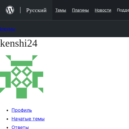
Перейти
Русский
Темы
Плагины
Новости
Подд
к
содержимому
Форумы
kenshi24
Перейти
к
содержимому
Профиль
Начатые темы
Ответы