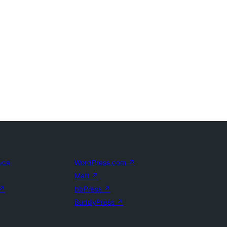
ься
WordPress.com
↗
Matt
↗
↗
bbPress
↗
BuddyPress
↗