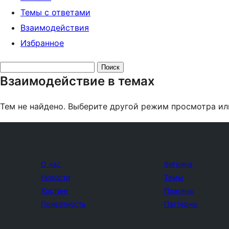
Темы с ответами
Взаимодействия
Избранное
Поиск
Взаимодействие в темах
тем:
Тем не найдено. Выберите другой режим просмотра ил
О нас
Витрина
Новости
Темы
Хостинг
Плагины
Приватность
Паттерны