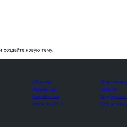
и создайте новую тему.
Обучение
Присоединит
Поддержка
События
Разработчики
Поддержать
WordPress.TV
↗
Пять для буд