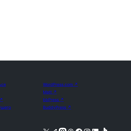
ься
WordPress.com
↗
Matt
↗
↗
bbPress
↗
ущего
BuddyPress
↗