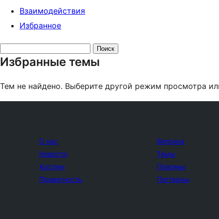
Взаимодействия
Избранное
Поиск
Избранные темы
тем:
Тем не найдено. Выберите другой режим просмотра ил
О нас
Витрина
Новости
Темы
Хостинг
Плагины
Приватность
Паттерны