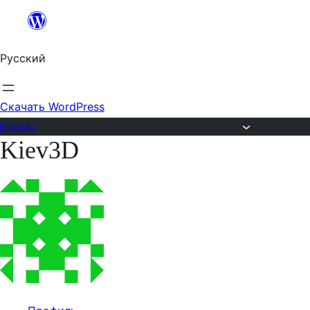
Перейти
к
Русский
содержимому
Скачать WordPress
Форумы
Kiev3D
Перейти
к
содержимому