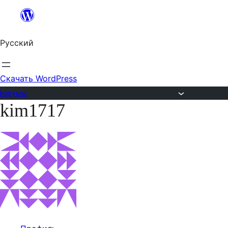
Перейти
к
Русский
содержимому
Скачать WordPress
Форумы
kim1717
Перейти
к
содержимому