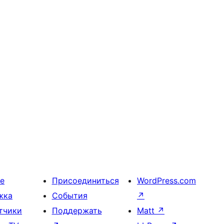
е
Присоединиться
WordPress.com
жка
События
↗
тчики
Поддержать
Matt
↗