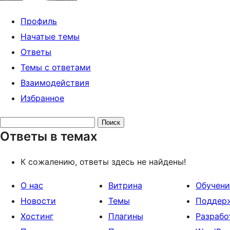
Профиль
Начатые темы
Ответы
Темы с ответами
Взаимодействия
Избранное
Поиск
Ответы в темах
ответов:
К сожалению, ответы здесь не найдены!
О нас
Витрина
Обучени
Новости
Темы
Поддер
Хостинг
Плагины
Разрабо