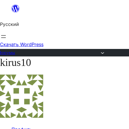
Перейти
к
Русский
содержимому
Скачать WordPress
Форумы
kirus10
Перейти
к
содержимому