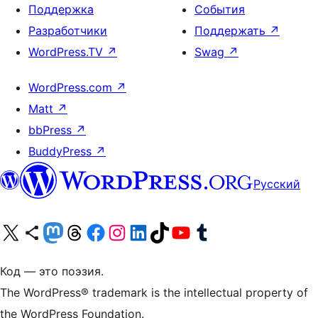
Поддержка
События
Разработчики
Поддержать
↗
WordPress.TV
↗
Swag
↗
WordPress.com
↗
Matt
↗
bbPress
↗
BuddyPress
↗
Русский
Посетите нас в X (ранее Twitter)
Посетите нашу учётную запись в Bluesky
Посетите нашу ленту в Mastodon
Посетите нашу учётную запись в Threads
Посетите нашу страницу на Facebook
Посетите наш Instagram
Посетите нашу страницу в LinkedIn
Посетите нашу учётную запись в TikTok
Посетите наш канал YouTube
Посетите нашу учётную запись в Tumblr
Код — это поэзия.
The WordPress® trademark is the intellectual property of
the WordPress Foundation.