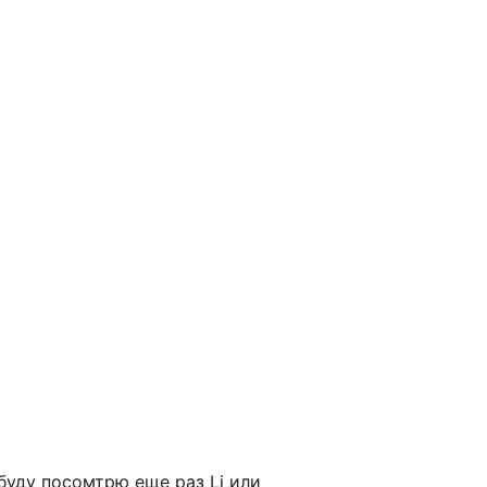
 буду посомтрю еще раз Li или