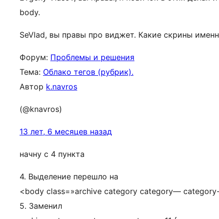
body.
SeVlad, вы правы про виджет. Какие скрины имен
Форум:
Проблемы и решения
Тема:
Облако тегов (рубрик).
Автор
k.navros
(@knavros)
13 лет, 6 месяцев назад
начну с 4 пункта
4. Выделение перешло на
<body class=»archive category category— category-
5. Заменил