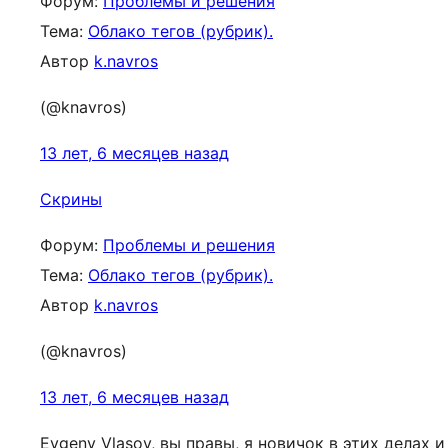
Форум:
Проблемы и решения
Тема:
Облако тегов (рубрик).
Автор
k.navros
(@knavros)
13 лет, 6 месяцев назад
Скрины
Форум:
Проблемы и решения
Тема:
Облако тегов (рубрик).
Автор
k.navros
(@knavros)
13 лет, 6 месяцев назад
Evgeny Vlasov, вы правы, я новичок в этих делах