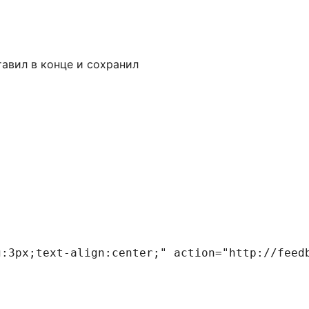
ставил в конце и сохранил
g:3px;text-align:center;" action="http://feed