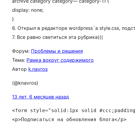
archive category category— category-11 {
display: none;
}
6. Открыл в редакторе wordpress`а style.css, под
7. Все равно светиться эта рубрика(((
Форум:
Проблемы и решения
Тема:
Рамка вокруг содержимого
Автор
k.navros
(@knavros)
13 лет, 6 месяцев назад
<form style="solid:1px solid #ccc;paddin
<p>Подписаться на обновления блога</p>
