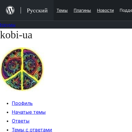
Перейти
Русский
Темы
Плагины
Новости
Подд
к
содержимому
Форумы
kobi-ua
Перейти
к
содержимому
Профиль
Начатые темы
Ответы
Темы с ответами