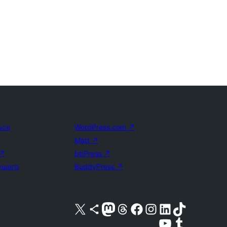
ься
WordPress.com
↗
Matt
↗
↗
bbPress
↗
ущего
BuddyPress
↗
Посетите нас в X (ранее Twitter)
Посетите нашу учётную запись в Bluesky
Посетите нашу ленту в Mastodon
Посетите нашу учётную запись в Threads
Посетите нашу страницу на Facebook
Посетите наш Instagram
Посетите нашу страницу в LinkedIn
Посетите нашу учётную запись в TikTok
Посетите наш канал YouTube
Посетите нашу учётную запись в Tumblr