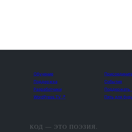
Обучение
Присоединит
Поддержка
События
Разработчики
Поддержать
WordPress.TV
↗
Пять для буд
КОД — ЭТО ПОЭЗИЯ.