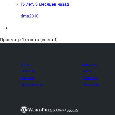
15 лет, 5 месяцев назад
tima2010
Просмотр 1 ответа (всего 1)
О нас
Витрина
Новости
Темы
Хостинг
Плагины
Приватность
Паттерны
Русский