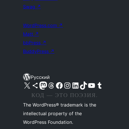
Swag
↗
WordPress.com
↗
Matt
↗
bbPress
↗
BuddyPress
↗
Русский
Посетите нас в X (ранее Twitter)
Посетите нашу учётную запись в Bluesky
Посетите нашу ленту в Mastodon
Посетите нашу учётную запись в Threads
Посетите нашу страницу на Facebook
Посетите наш Instagram
Посетите нашу страницу в LinkedIn
Посетите нашу учётную запись в TikTok
Посетите наш канал YouTube
Посетите нашу учётную запись в Tumblr
КОД — ЭТО ПОЭЗИЯ.
The WordPress® trademark is the
intellectual property of the
WordPress Foundation.