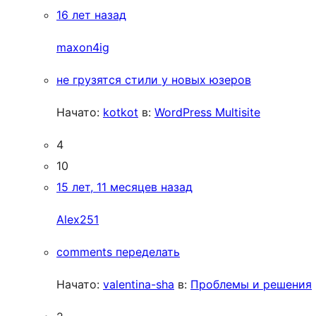
16 лет назад
maxon4ig
не грузятся стили у новых юзеров
Начато:
kotkot
в:
WordPress Multisite
4
10
15 лет, 11 месяцев назад
Alex251
comments переделать
Начато:
valentina-sha
в:
Проблемы и решения