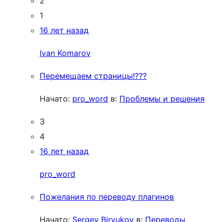
2
1
16 лет назад
Ivan Komarov
Перемещаем страницы!???
Начато:
pro_word
в:
Проблемы и решения
3
4
16 лет назад
pro_word
Пожелания по переводу плагинов
Начато:
Sergey Biryukov
в:
Переводы