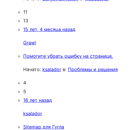
11
13
15 лет, 4 месяца назад
Grawl
Помогите убрать ошибку на странице.
Начато:
ksalador
в:
Проблемы и решения
4
5
16 лет назад
ksalador
Sitemap для Гугла