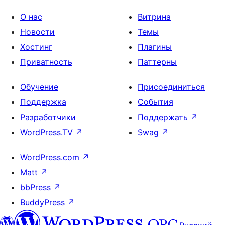
О нас
Витрина
Новости
Темы
Хостинг
Плагины
Приватность
Паттерны
Обучение
Присоединиться
Поддержка
События
Разработчики
Поддержать
↗
WordPress.TV
↗
Swag
↗
WordPress.com
↗
Matt
↗
bbPress
↗
BuddyPress
↗