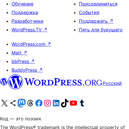
Обучение
Присоединиться
Поддержка
События
Разработчики
Поддержать
↗
WordPress.TV
↗
Пять для будущего
WordPress.com
↗
Matt
↗
bbPress
↗
BuddyPress
↗
Русский
Посетите нас в X (ранее Twitter)
Посетите нашу учётную запись в Bluesky
Посетите нашу ленту в Mastodon
Посетите нашу учётную запись в Threads
Посетите нашу страницу на Facebook
Посетите наш Instagram
Посетите нашу страницу в LinkedIn
Посетите нашу учётную запись в TikTok
Посетите наш канал YouTube
Посетите нашу учётную запись в Tumblr
Код — это поэзия.
The WordPress® trademark is the intellectual property of