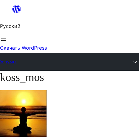
Перейти
к
Русский
содержимому
Скачать WordPress
Форумы
koss_mos
Перейти
к
содержимому