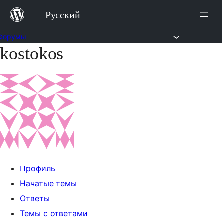
Перейти
Русский
к
содержимому
Форумы
kostokos
Перейти
к
содержимому
Профиль
Начатые темы
Ответы
Темы с ответами