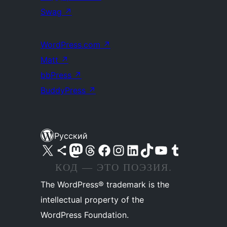
Swag
↗
WordPress.com
↗
Matt
↗
bbPress
↗
BuddyPress
↗
Русский
Посетите нас в X (ранее Twitter)
Посетите нашу учётную запись в Bluesky
Посетите нашу ленту в Mastodon
Посетите нашу учётную запись в Threads
Посетите нашу страницу на Facebook
Посетите наш Instagram
Посетите нашу страницу в LinkedIn
Посетите нашу учётную запись в TikTok
Посетите наш канал YouTube
Посетите нашу учётную запись в Tumblr
КОД — ЭТО ПОЭЗИЯ.
The WordPress® trademark is the
intellectual property of the
WordPress Foundation.