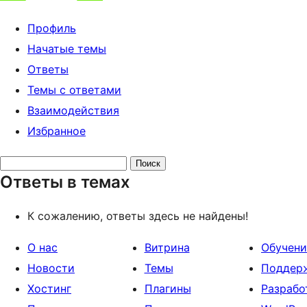
Профиль
Начатые темы
Ответы
Темы с ответами
Взаимодействия
Избранное
Поиск
Ответы в темах
ответов:
К сожалению, ответы здесь не найдены!
О нас
Витрина
Обучени
Новости
Темы
Поддер
Хостинг
Плагины
Разрабо