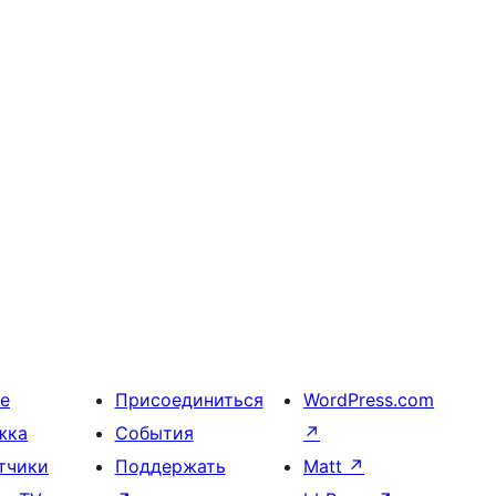
е
Присоединиться
WordPress.com
жка
События
↗
тчики
Поддержать
Matt
↗