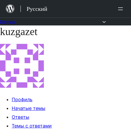
Перейти
Русский
к
содержимому
Форумы
kuzgazet
Перейти
к
содержимому
Профиль
Начатые темы
Ответы
Темы с ответами