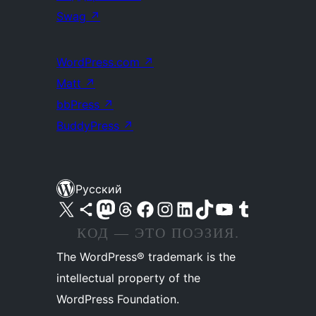
Swag
↗
WordPress.com
↗
Matt
↗
bbPress
↗
BuddyPress
↗
Русский
Посетите нас в X (ранее Twitter)
Посетите нашу учётную запись в Bluesky
Посетите нашу ленту в Mastodon
Посетите нашу учётную запись в Threads
Посетите нашу страницу на Facebook
Посетите наш Instagram
Посетите нашу страницу в LinkedIn
Посетите нашу учётную запись в TikTok
Посетите наш канал YouTube
Посетите нашу учётную запись в Tumblr
КОД — ЭТО ПОЭЗИЯ.
The WordPress® trademark is the
intellectual property of the
WordPress Foundation.