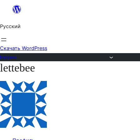
Перейти
к
Русский
содержимому
Скачать WordPress
Форумы
lettebee
Перейти
к
содержимому