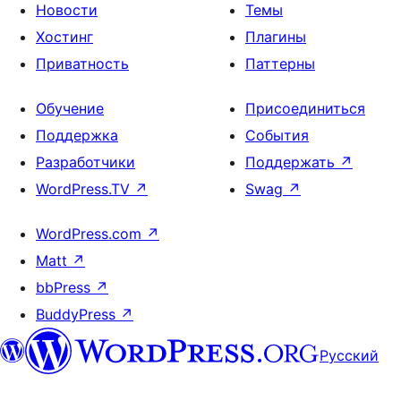
Новости
Темы
Хостинг
Плагины
Приватность
Паттерны
Обучение
Присоединиться
Поддержка
События
Разработчики
Поддержать
↗
WordPress.TV
↗
Swag
↗
WordPress.com
↗
Matt
↗
bbPress
↗
BuddyPress
↗
Русский