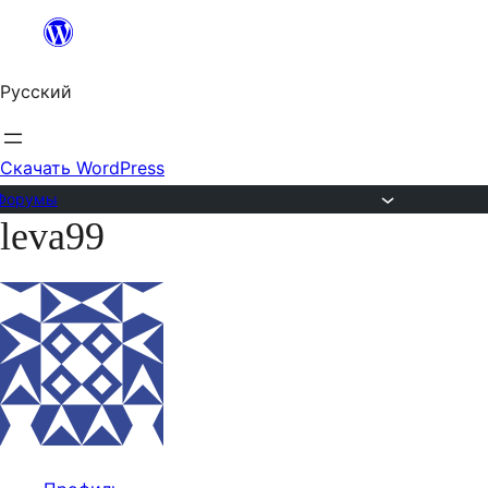
Перейти
к
Русский
содержимому
Скачать WordPress
Форумы
leva99
Перейти
к
содержимому