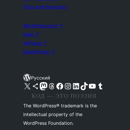
Пять для будущего
WordPress.com
↗
Matt
↗
bbPress
↗
BuddyPress
↗
Русский
Посетите нас в X (ранее Twitter)
Посетите нашу учётную запись в Bluesky
Посетите нашу ленту в Mastodon
Посетите нашу учётную запись в Threads
Посетите нашу страницу на Facebook
Посетите наш Instagram
Посетите нашу страницу в LinkedIn
Посетите нашу учётную запись в TikTok
Посетите наш канал YouTube
Посетите нашу учётную запись в Tumblr
КОД — ЭТО ПОЭЗИЯ.
The WordPress® trademark is the
intellectual property of the
WordPress Foundation.