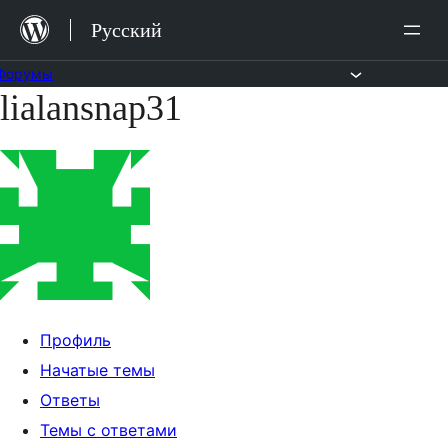
Перейти
Русский
к
содержимому
Форумы
lialansnap31
Перейти
к
содержимому
Профиль
Начатые темы
Ответы
Темы с ответами