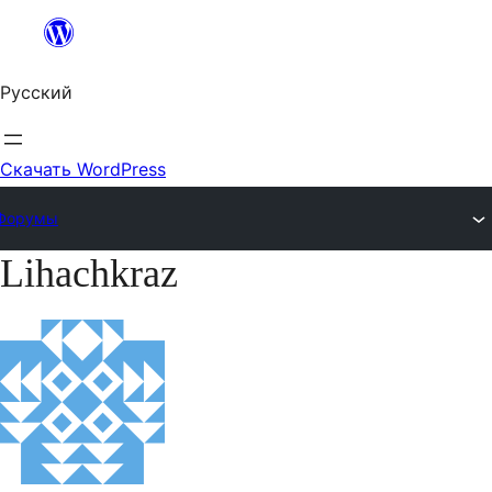
Перейти
к
Русский
содержимому
Скачать WordPress
Форумы
Lihachkraz
Перейти
к
содержимому