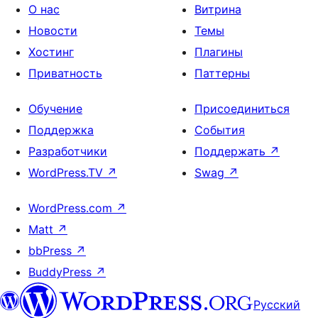
О нас
Витрина
Новости
Темы
Хостинг
Плагины
Приватность
Паттерны
Обучение
Присоединиться
Поддержка
События
Разработчики
Поддержать
↗
WordPress.TV
↗
Swag
↗
WordPress.com
↗
Matt
↗
bbPress
↗
BuddyPress
↗
Русский