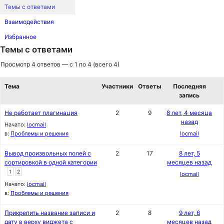
Темы с ответами
Взаимодействия
Избранное
Темы с ответами
Просмотр 4 ответов — с 1 по 4 (всего 4)
Тема
Участники
Ответы
Последняя
запись
Не работает плагинация
2
9
8 лет, 4 месяца
назад
Начато:
locmail
в:
Проблемы и решения
locmail
Вывод произвольных полей с
2
17
8 лет, 5
сортировкой в одной категории
месяцев назад
1
2
locmail
Начато:
locmail
в:
Проблемы и решения
Прикрепить название записи и
2
8
9 лет, 6
дату в верху виджета с
месяцев назад