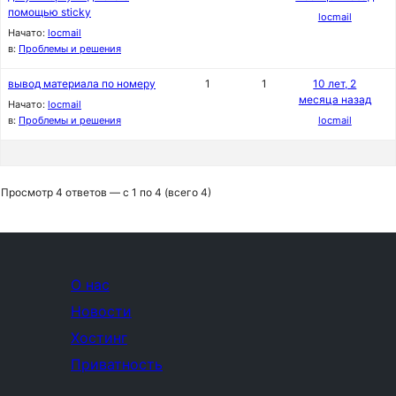
помощью sticky
locmail
Начато:
locmail
в:
Проблемы и решения
вывод материала по номеру
1
1
10 лет, 2
месяца назад
Начато:
locmail
в:
Проблемы и решения
locmail
Просмотр 4 ответов — с 1 по 4 (всего 4)
О нас
Новости
Хостинг
Приватность