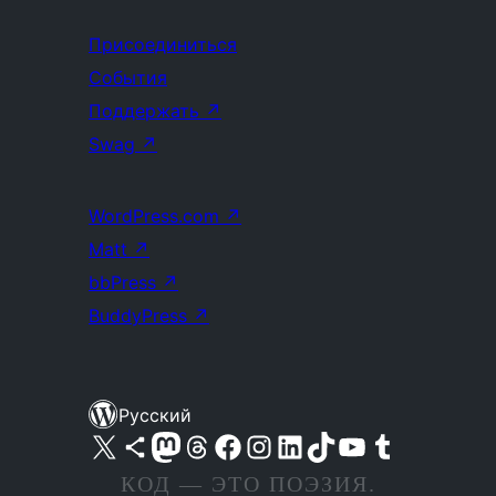
Присоединиться
События
Поддержать
↗
Swag
↗
WordPress.com
↗
Matt
↗
bbPress
↗
BuddyPress
↗
Русский
Посетите нас в X (ранее Twitter)
Посетите нашу учётную запись в Bluesky
Посетите нашу ленту в Mastodon
Посетите нашу учётную запись в Threads
Посетите нашу страницу на Facebook
Посетите наш Instagram
Посетите нашу страницу в LinkedIn
Посетите нашу учётную запись в TikTok
Посетите наш канал YouTube
Посетите нашу учётную запись в Tumblr
КОД — ЭТО ПОЭЗИЯ.