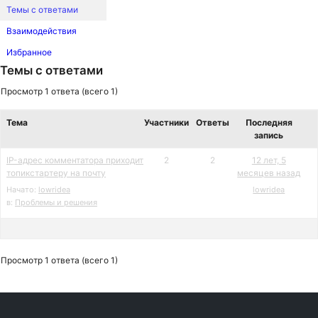
Темы с ответами
Взаимодействия
Избранное
Темы с ответами
Просмотр 1 ответа (всего 1)
Тема
Участники
Ответы
Последняя
запись
IP-адрес комментатора приходит
2
2
12 лет, 5
топикстартеру на почту
месяцев назад
Начато:
lowridea
lowridea
в:
Проблемы и решения
Просмотр 1 ответа (всего 1)