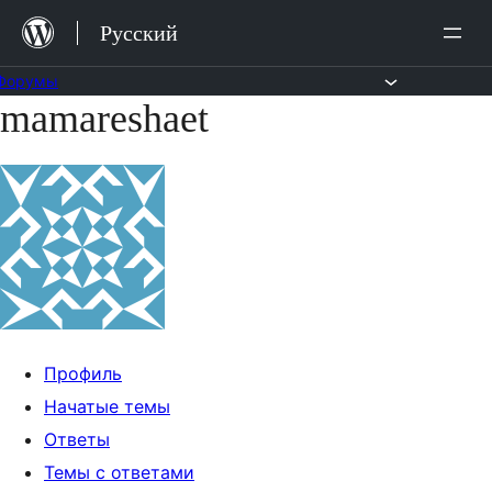
Перейти
Русский
к
содержимому
Форумы
mamareshaet
Перейти
к
содержимому
Профиль
Начатые темы
Ответы
Темы с ответами