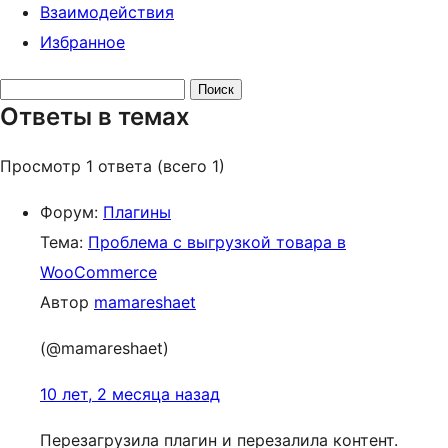
Взаимодействия
Избранное
Поиск
Ответы в темах
ответов:
Просмотр 1 ответа (всего 1)
Форум:
Плагины
Тема:
Проблема с выгрузкой товара в
WooCommerce
Автор
mamareshaet
(@mamareshaet)
10 лет, 2 месяца назад
Перезагрузила плагин и перезалила контент.