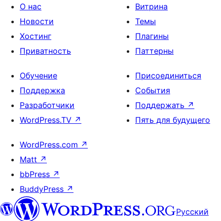
О нас
Витрина
Новости
Темы
Хостинг
Плагины
Приватность
Паттерны
Обучение
Присоединиться
Поддержка
События
Разработчики
Поддержать
↗
WordPress.TV
↗
Пять для будущего
WordPress.com
↗
Matt
↗
bbPress
↗
BuddyPress
↗
Русский