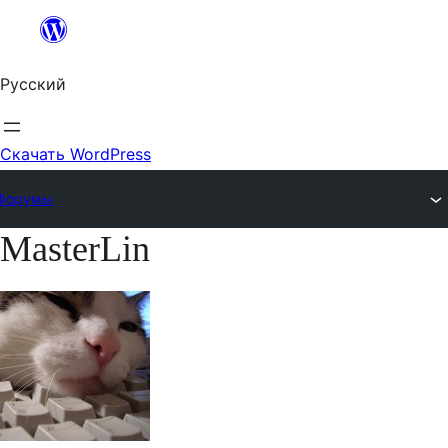
Перейти
к
Русский
содержимому
Скачать WordPress
Форумы
MasterLin
Перейти
к
содержимому