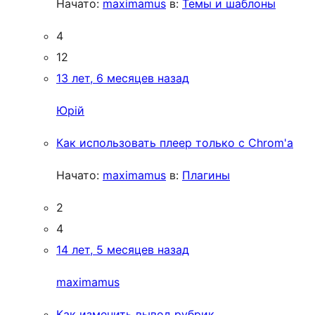
Начато:
maximamus
в:
Темы и шаблоны
4
12
13 лет, 6 месяцев назад
Юрій
Как использовать плеер только с Chrom'a
Начато:
maximamus
в:
Плагины
2
4
14 лет, 5 месяцев назад
maximamus
Как изменить вывод рубрик