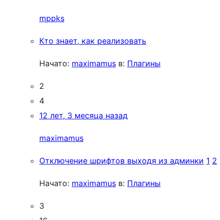
mppks
Кто знает, как реализовать
Начато:
maximamus
в:
Плагины
2
4
12 лет, 3 месяца назад
maximamus
Отключение шрифтов выходя из админки
1
2
Начато:
maximamus
в:
Плагины
3