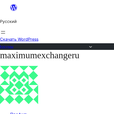
Перейти
к
Русский
содержимому
Скачать WordPress
Форумы
maximumexchangeru
Перейти
к
содержимому