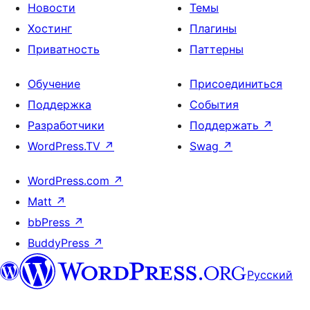
Новости
Темы
Хостинг
Плагины
Приватность
Паттерны
Обучение
Присоединиться
Поддержка
События
Разработчики
Поддержать
↗
WordPress.TV
↗
Swag
↗
WordPress.com
↗
Matt
↗
bbPress
↗
BuddyPress
↗
Русский