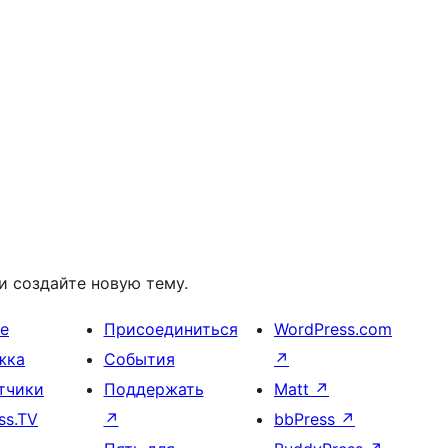
и создайте новую тему.
е
Присоединиться
WordPress.com
жка
События
↗
тчики
Поддержать
Matt
↗
ss.TV
↗
bbPress
↗